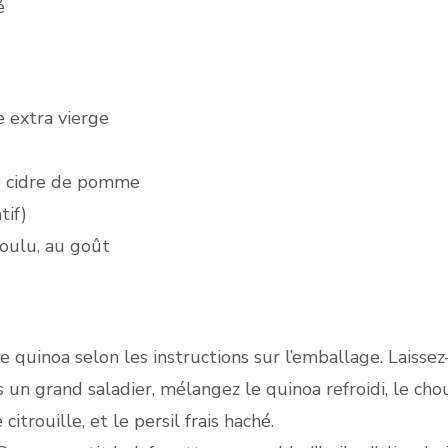
é
e extra vierge
de cidre de pomme
tif)
moulu, au goût
e quinoa selon les instructions sur l’emballage. Laisse
un grand saladier, mélangez le quinoa refroidi, le chou 
itrouille, et le persil frais haché.