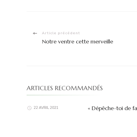
Navigation
Article précédent
Notre ventre cette merveille
d'article
ARTICLES RECOMMANDÉS
« Dépêche-toi de fa
22 AVRIL 2021