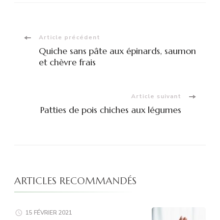
Navigation
Article précédent
Quiche sans pâte aux épinards, saumon
d'article
et chèvre frais
Article suivant
Patties de pois chiches aux légumes
ARTICLES RECOMMANDÉS
15 FÉVRIER 2021